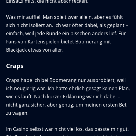
Einsatzlimits, die nicht abschrecken.
Was mir auffiel: Man spielt zwar allein, aber es fühlt
sich nicht isoliert an. Ich war öfter dabei, als geplant –
einfach, weil jede Runde ein bisschen anders lief. Für
Fans von Kartenspielen bietet Boomerang mit
Blackjack etwas von aller.
Craps
Craps habe ich bei Boomerang nur ausprobiert, weil
ich neugierig war. Ich hatte ehrlich gesagt keinen Plan,
wie es läuft. Nach kurzer Erklärung war ich dabei –
nicht ganz sicher, aber genug, um meinen ersten Bet
zu wagen.
Im Casino selbst war nicht viel los, das passte mir gut.