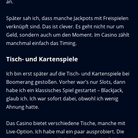
an.
Später sah ich, dass manche Jackpots mit Freispielen
verknüpft sind. Das ist clever. Es geht nicht nur um
Geld, sondern auch um den Moment. Im Casino zählt
manchmal einfach das Timing.
Tisch- und Kartenspiele
Ich bin erst später auf die Tisch- und Kartenspiele bei
Boomerang gestoßen. Vorher war’s nur Slots, dann
habe ich ein klassisches Spiel gestartet – Blackjack,
glaub ich. Ich war sofort dabei, obwohl ich wenig
Ahnung hatte.
Das Casino bietet verschiedene Tische, manche mit
Live-Option. Ich habe mal ein paar ausprobiert. Die