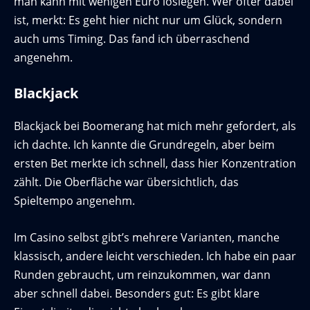
man kann mit wenigen Euro loslegen. Wer öfter dabei
ist, merkt: Es geht hier nicht nur um Glück, sondern
auch ums Timing. Das fand ich überraschend
angenehm.
Blackjack
Blackjack bei Boomerang hat mich mehr gefordert, als
ich dachte. Ich kannte die Grundregeln, aber beim
ersten Bet merkte ich schnell, dass hier Konzentration
zählt. Die Oberfläche war übersichtlich, das
Spieltempo angenehm.
Im Casino selbst gibt’s mehrere Varianten, manche
klassisch, andere leicht verschieden. Ich habe ein paar
Runden gebraucht, um reinzukommen, war dann
aber schnell dabei. Besonders gut: Es gibt klare