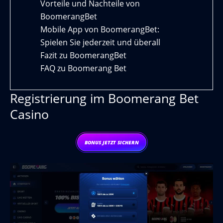
Vorteile und Nachteile von
BoomerangBet
Mobile App von BoomerangBet:
Spielen Sie jederzeit und überall
Fazit zu BoomerangBet
FAQ zu Boomerang Bet
Registrierung im Boomerang Bet
Casino
BONUS JETZT SICHERN