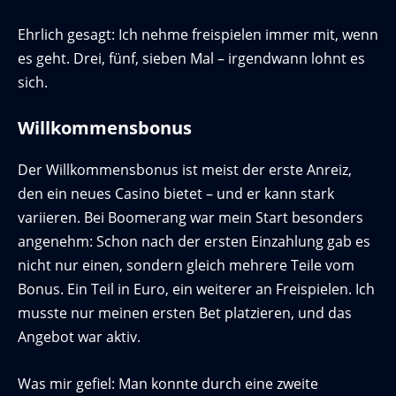
Ehrlich gesagt: Ich nehme freispielen immer mit, wenn
es geht. Drei, fünf, sieben Mal – irgendwann lohnt es
sich.
Willkommensbonus
Der Willkommensbonus ist meist der erste Anreiz,
den ein neues Casino bietet – und er kann stark
variieren. Bei Boomerang war mein Start besonders
angenehm: Schon nach der ersten Einzahlung gab es
nicht nur einen, sondern gleich mehrere Teile vom
Bonus. Ein Teil in Euro, ein weiterer an Freispielen. Ich
musste nur meinen ersten Bet platzieren, und das
Angebot war aktiv.
Was mir gefiel: Man konnte durch eine zweite