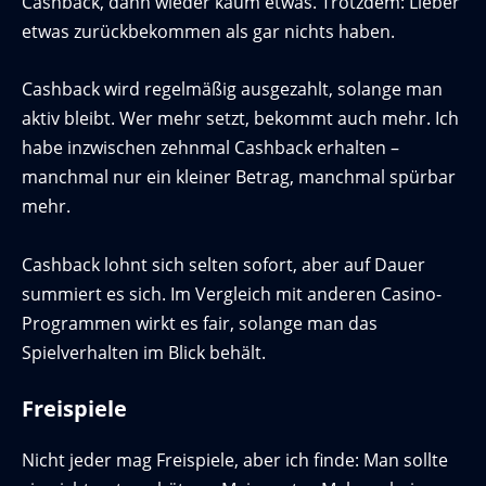
Cashback, dann wieder kaum etwas. Trotzdem: Lieber
etwas zurückbekommen als gar nichts haben.
Cashback wird regelmäßig ausgezahlt, solange man
aktiv bleibt. Wer mehr setzt, bekommt auch mehr. Ich
habe inzwischen zehnmal Cashback erhalten –
manchmal nur ein kleiner Betrag, manchmal spürbar
mehr.
Cashback lohnt sich selten sofort, aber auf Dauer
summiert es sich. Im Vergleich mit anderen Casino-
Programmen wirkt es fair, solange man das
Spielverhalten im Blick behält.
Freispiele
Nicht jeder mag Freispiele, aber ich finde: Man sollte