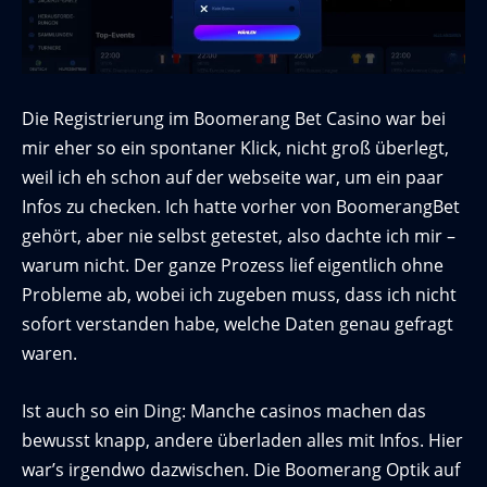
Die Registrierung im Boomerang Bet Casino war bei
mir eher so ein spontaner Klick, nicht groß überlegt,
weil ich eh schon auf der webseite war, um ein paar
Infos zu checken. Ich hatte vorher von BoomerangBet
gehört, aber nie selbst getestet, also dachte ich mir –
warum nicht. Der ganze Prozess lief eigentlich ohne
Probleme ab, wobei ich zugeben muss, dass ich nicht
sofort verstanden habe, welche Daten genau gefragt
waren.
Ist auch so ein Ding: Manche casinos machen das
bewusst knapp, andere überladen alles mit Infos. Hier
war’s irgendwo dazwischen. Die Boomerang Optik auf