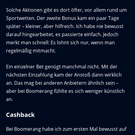
Solche Aktionen gibt es dort öfter, vor allem rund um
Sportwetten. Der zweite Bonus kam ein paar Tage
später – kleiner, aber hilfreich. Ich habe nie bewusst
darauf hingearbeitet, es passierte einfach. Jedoch
merkt man schnell: Es lohnt sich nur, wenn man
regelmäßig mitmacht.
Ein einzelner Bet genügt manchmal nicht. Mit der
nächsten Einzahlung kam der Anstoß dann wirklich
an. Das mag bei anderen Anbietern ähnlich sein –
aber bei Boomerang fühlte es sich weniger künstlich
an.
Cashback
Bei Boomerang habe ich zum ersten Mal bewusst auf