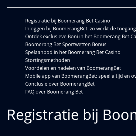
Registratie bij Boomerang Bet Casino
Inloggen bij BoomerangBet: zo werkt de toegang
Ontdek exclusieve Boni in het Boomerang Bet C
Boomerang Bet Sportwetten Bonus
Spelaanbod in het Boomerang Bet Casino
Stortingsmethoden
Voordelen en nadelen van BoomerangBet
Mobile app van BoomerangBet: speel altijd en ov
Conclusie over BoomerangBet
FAQ over Boomerang Bet
Registratie bij Bo