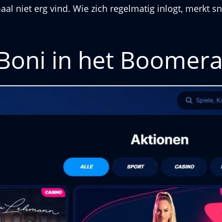
elemaal niet erg vind. Wie zich regelmatig inlogt, merk
Boni in het Boomera