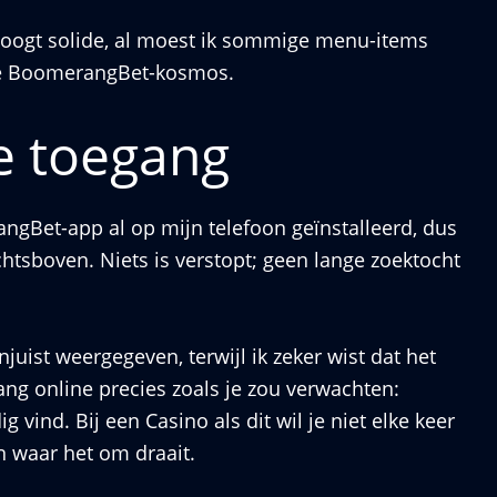
oogt solide, al moest ik sommige menu-items
hele BoomerangBet-kosmos.
e toegang
angBet-app al op mijn telefoon geïnstalleerd, dus
chtsboven. Niets is verstopt; geen lange zoektocht
uist weergegeven, terwijl ik zeker wist dat het
ang online precies zoals je zou verwachten:
 vind. Bij een Casino als dit wil je niet elke keer
n waar het om draait.